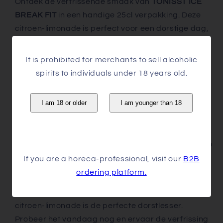
Ontdek de verfrissende smaak van
TONISST ICE
BREAK FIT
in een handige 25cl verpakking. Deze
citroen-limonade is perfect voor een dorstige dag,
met een sprankelende mix van natuurlijke
citroensmaak en een verkwikkende bruis. Ideaal
It is prohibited for merchants to sell alcoholic
voor zowel een zonnige picknick als een gezellige
spirits to individuals under 18 years old.
avond met vrienden.
I am 18 or older
I am younger than 18
Onze limonade is niet alleen heerlijk, maar ook een
gezondere keuze. Met minder suiker dan
traditionele frisdranken, biedt TONISST ICE BREAK
FIT een verfrissing zonder schuldgevoel. Geniet van
de verkwikkende smaak zonder in te boeten op je
If you are a horeca-professional, visit our
B2B
welzijn.
ordering platform.
Of je nu onderweg bent of thuis ontspant, deze
citroen-limonade is de perfecte dorstlesser.
Probeer het vandaag nog en ervaar de verfrissing