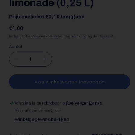
limonade (0,25 L)
Prijs exclusief €0,10 leeggoed
Normale
€1,00
prijs
Inclusief btw.
Verzendkosten
worden berekend bij de checkout.
Aantal
Aantal
Aantal
verlagen
verhogen
voor
voor
TONISST
TONISST
Aan winkelwagen toevoegen
ICE
ICE
BREAK
BREAK
FIT
FIT
Afhaling is beschikbaar bij
De Keyzer Drinks
25cl
25cl
Meestal klaar binnen 24 uur
citroen-
citroen-
Winkelgegevens bekijken
limonade
limonade