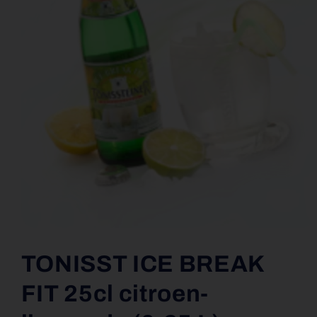
Media
1
openen
TONISST ICE BREAK
in
modaal
FIT 25cl citroen-