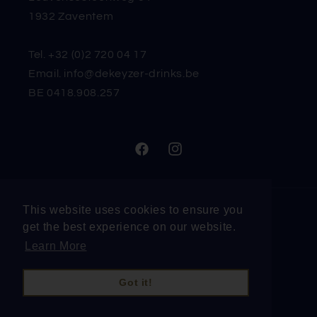
1932 Zaventem
Tel. +32 (0)2 720 04 17
Email. info@dekeyzer-drinks.be
BE 0418.908.257
Facebook
Instagram
This website uses cookies to ensure you
Taal
get the best experience on our website.
Learn More
Nederlands
Got it!
© 2026, Drinksonline | De Keyzer - Drinks NV