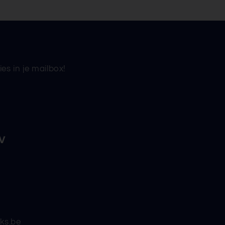
es in je mailbox!
NV
nks.be