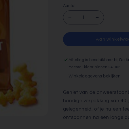
Aantal
Aantal
Aantal
verlagen
verhogen
voor
voor
LAY&#39;S
LAY&#39;S
Aan winkelwa
GRILLS
GRILLS
Chips
Chips
40gr
40gr
Afhaling is beschikbaar bij
De K
Meestal klaar binnen 24 uur
Winkelgegevens bekijken
Geniet van de onweerstaa
handige verpakking van 40 g
gelegenheid, of je nu een fe
ontspannen na een lange d