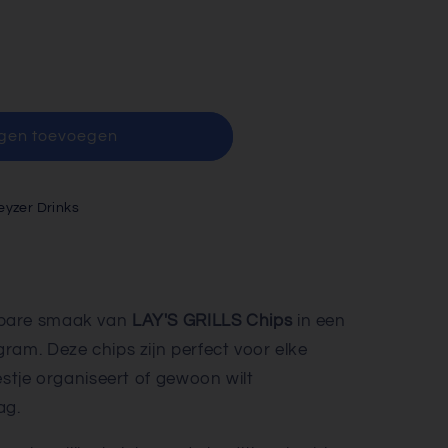
gen toevoegen
eyzer Drinks
nbare smaak van
LAY'S GRILLS Chips
in een
ram. Deze chips zijn perfect voor elke
estje organiseert of gewoon wilt
ag.