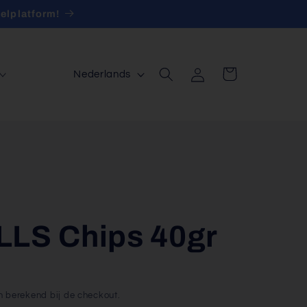
elplatform!
T
Inloggen
Winkelwagen
Nederlands
a
a
l
LLS Chips 40gr
 berekend bij de checkout.