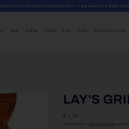
inksonline. Horeca-professional? -> ga naar ons B2B-best
ur
Bier
Koffie
Thee
Fris
Gifts
Events & Acties
LAY'S GRI
Normale
€1,10
prijs
Inclusief btw.
Verzendkosten
worden