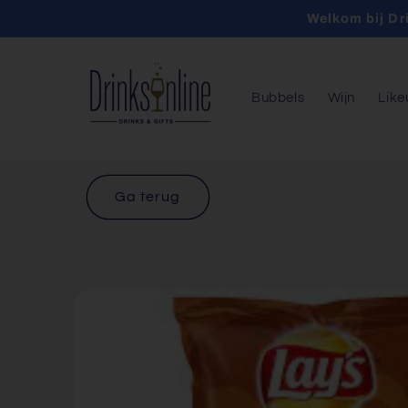
Meteen
Welkom bij Dr
naar de
content
Bubbels
Wijn
Like
Ga terug
Ga direct naar
productinformatie