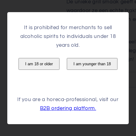
De unieke grill smaak geeft e
waardoor ze een echte trakt
van de beste aardappelen e
It is prohibited for merchants to sell
knapperig en vol smaak.
alcoholic spirits to individuals under 18
Of je ze nu alleen eet of de
years old.
ideale snack voor elke gel
waarom ze zo populair zijn!
I am 18 or older
I am younger than 18
Article
If you are a horeca-professional, visit our
Share
B2B ordering platform.