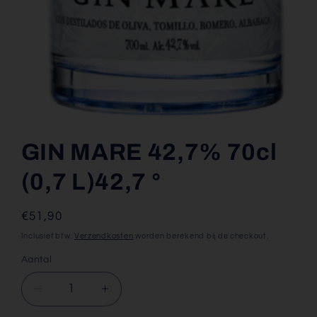
Media
1
openen
GIN MARE 42,7% 70cl
in
modaal
(0,7 L)
42,7
°
Normale
€51,90
prijs
Inclusief btw.
Verzendkosten
worden berekend bij de checkout.
Aantal
Aantal
Aantal
verlagen
verhogen