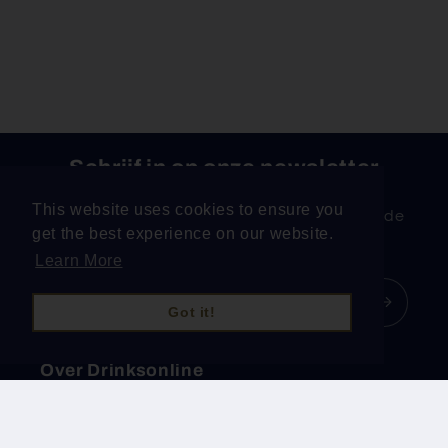
Schrijf in op onze newsletter
This website uses cookies to ensure you
Schrijf je in voor onze newsletter en ontvang de
get the best experience on our website.
beste acties en promoties in je mailbox!
Learn More
E‑mail
Got it!
Over Drinksonline
Zoeken