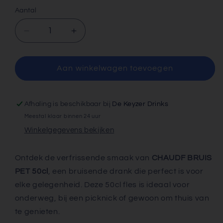
Aantal
Aantal
Aantal
verlagen
verhogen
voor
voor
CHAUDF
CHAUDF
Aan winkelwagen toevoegen
BRUIS
BRUIS
PET
PET
50cl
50cl
Afhaling is beschikbaar bij
De Keyzer Drinks
Meestal klaar binnen 24 uur
Winkelgegevens bekijken
Ontdek de verfrissende smaak van
CHAUDF BRUIS
PET 50cl
, een bruisende drank die perfect is voor
elke gelegenheid. Deze 50cl fles is ideaal voor
onderweg, bij een picknick of gewoon om thuis van
te genieten.