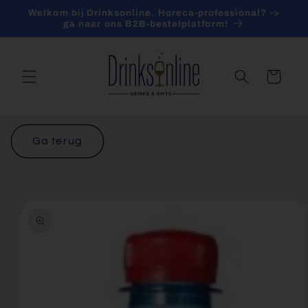
Meteen
Welkom bij Drinksonline. Horeca-professional? ->
naar de
ga naar ons B2B-bestelplatform!
content
Winkelwagen
Ga terug
a direct naar
roductinformatie