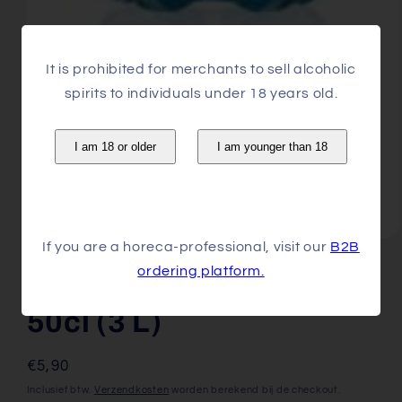
It is prohibited for merchants to sell alcoholic
spirits to individuals under 18 years old.
I am 18 or older
I am younger than 18
Media
If you are a horeca-professional, visit our
B2B
1
ordering platform.
openen
CHAUDF BRUIS PET
in
modaal
50cl (3 L)
Normale
€5,90
prijs
Inclusief btw.
Verzendkosten
worden berekend bij de checkout.