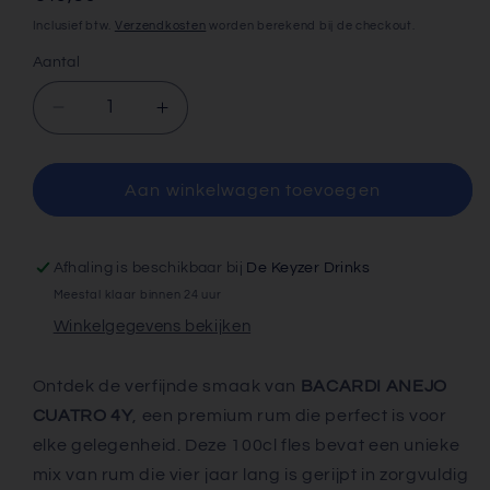
prijs
Inclusief btw.
Verzendkosten
worden berekend bij de checkout.
Aantal
Aantal
Aantal
verlagen
verhogen
voor
voor
BACARDI
BACARDI
Aan winkelwagen toevoegen
ANEJO
ANEJO
CUATRO
CUATRO
4Y
4Y
Afhaling is beschikbaar bij
De Keyzer Drinks
100cl
100cl
Meestal klaar binnen 24 uur
Winkelgegevens bekijken
Ontdek de verfijnde smaak van
BACARDI ANEJO
CUATRO 4Y
, een premium rum die perfect is voor
elke gelegenheid. Deze 100cl fles bevat een unieke
mix van rum die vier jaar lang is gerijpt in zorgvuldig