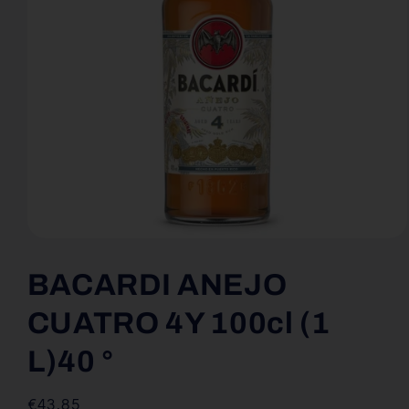
Media
1
openen
BACARDI ANEJO
in
modaal
CUATRO 4Y 100cl (1
L)
40
°
Normale
€43,85