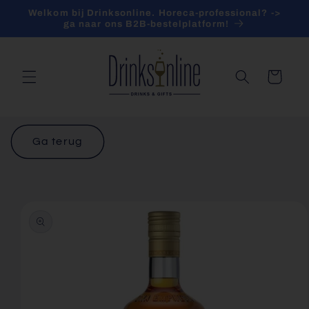
Meteen
Welkom bij Drinksonline. Horeca-professional? ->
naar de
ga naar ons B2B-bestelplatform!
content
Winkelwagen
Ga terug
a direct naar
roductinformatie