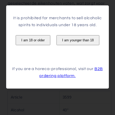
geselecteerde eikenhouten vaten, wat zorgt voor
een rijke en complexe smaak.
It is prohibited for merchants to sell alcoholic
Met tonen van vanille, karamel en een subtiele hint
spirits to individuals under 18 years old.
van specerijen, is deze rum ideaal om puur te
drinken of te gebruiken in uw favoriete cocktails.
I am 18 or older
I am younger than 18
BACARDI ANEJO CUATRO 4Y is niet alleen een
genot voor de zintuigen, maar ook een uitstekende
keuze voor feestjes en speciale gelegenheden.
Voeg een vleugje luxe toe aan uw drankcollectie
If you are a horeca-professional, visit our
B2B
met deze uitzonderlijke rum. Geniet van de
ordering platform.
authentieke Caribische ervaring met elke slok!
Article
3599
Alcohol
40°