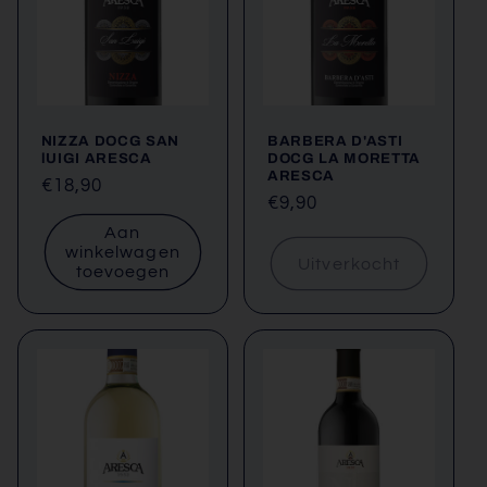
t
i
e
NIZZA DOCG SAN
BARBERA D'ASTI
:
lUIGI ARESCA
DOCG LA MORETTA
ARESCA
Normale
€18,90
Normale
€9,90
prijs
prijs
Aan
winkelwagen
Uitverkocht
toevoegen