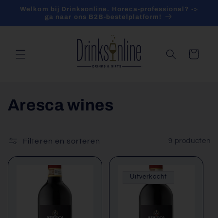
Meteen
Welkom bij Drinksonline. Horeca-professional? ->
naar de
ga naar ons B2B-bestelplatform!
content
Winkelwagen
C
Aresca wines
o
l
Filteren en sorteren
9 producten
l
Uitverkocht
e
c