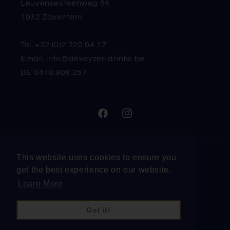
Leuvensesteenweg 54
1932 Zaventem
Tel. +32 (0)2 720 04 17
Email. info@dekeyzer-drinks.be
BE 0418.908.257
Facebook
Instagram
This website uses cookies to ensure you
Taal
get the best experience on our website.
Learn More
Nederlands
Got it!
© 2026, Drinksonline | De Keyzer - Drinks NV