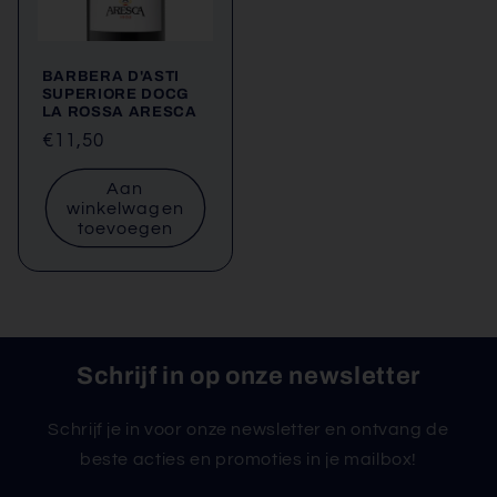
BARBERA D'ASTI
SUPERIORE DOCG
LA ROSSA ARESCA
Normale
€11,50
prijs
Aan
winkelwagen
toevoegen
Schrijf in op onze newsletter
Schrijf je in voor onze newsletter en ontvang de
beste acties en promoties in je mailbox!